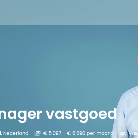
nager vastgoed
d
,
Nederland
€ 5.097 - € 6.890 per maand
Vas