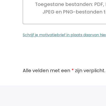
Bestand uploaden of sleep en
Toegestane bestanden: PDF,
JPEG en PNG-bestanden t
Schrijf je motivatiebrief in plaats daarvan hie
Alle velden met een
*
zijn verplicht.