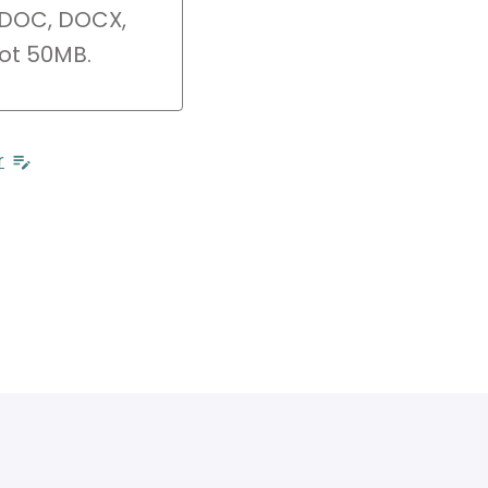
 zet hier neer
 DOC, DOCX,
ot 50MB.
r
Versturen