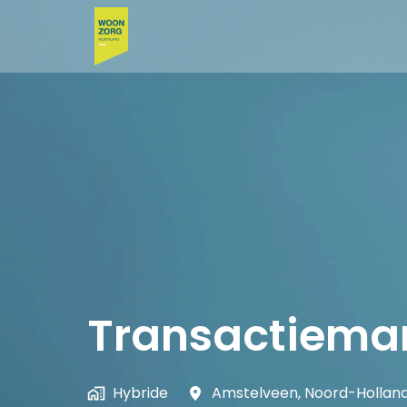
Overslaan
naar
Homepagina
content
Transactiema
Hybride
Amstelveen
,
Noord-Hollan