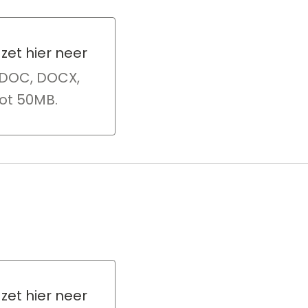
 zet hier neer
 zet hier neer
 DOC, DOCX,
ot 50MB.
 zet hier neer